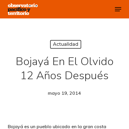
Skip
Menu
to
Close
main
Menu
content
Actualidad
Bojayá En El Olvido
12 Años Después
mayo 19, 2014
Bojayá es un pueblo ubicado en la gran costa