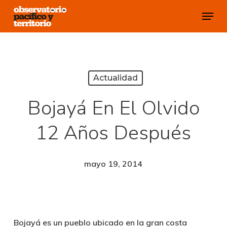
Skip
Menu
to
Close
main
Menu
content
Actualidad
Bojayá En El Olvido
12 Años Después
mayo 19, 2014
Bojayá es un pueblo ubicado en la gran costa