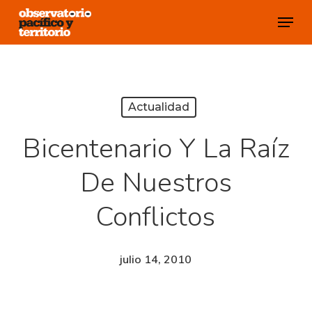
Skip
Menu
to
Close
main
Menu
content
Actualidad
Bicentenario Y La Raíz
De Nuestros
Conflictos
julio 14, 2010