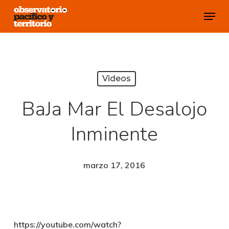
Skip
Menu
to
Close
main
Menu
content
Videos
BaJa Mar El Desalojo
Inminente
marzo 17, 2016
https://youtube.com/watch?