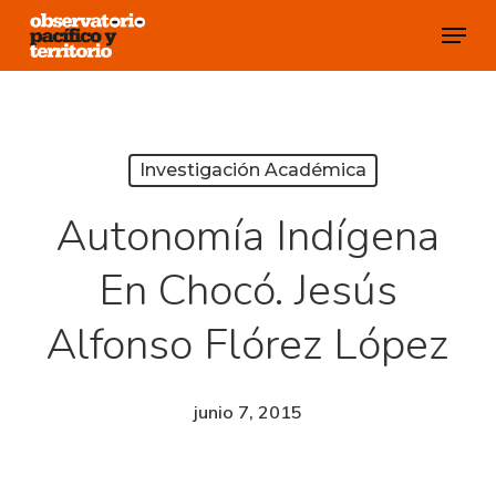
Skip
Menu
to
Close
main
Menu
content
Investigación Académica
Autonomía Indígena
En Chocó. Jesús
Alfonso Flórez López
junio 7, 2015