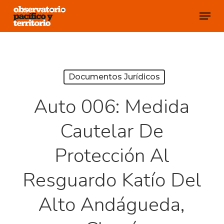
Skip
Menu
to
Close
main
Menu
content
Documentos Jurídicos
Auto 006: Medida
Cautelar De
Protección Al
Resguardo Katío Del
Alto Andágueda,