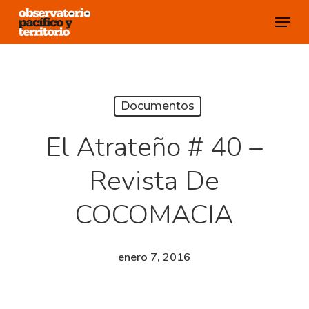
Skip
Menu
to
Close
main
Menu
content
Documentos
El Atrateño # 40 –
Revista De
COCOMACIA
enero 7, 2016