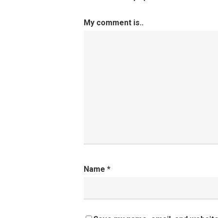
My comment is..
Name
*