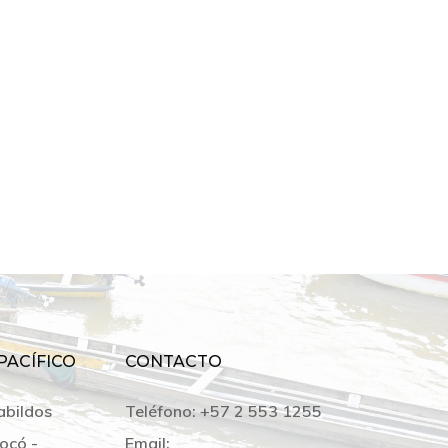
PACÍFICO
CONTACTO
abildos
Teléfono:
+57 2 553 1255
ocó -
Email: