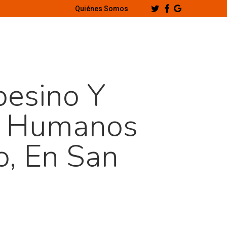
Twitter
Facebook
Google-
Quiénes Somos
Plus
pesino Y
s Humanos
o, En San