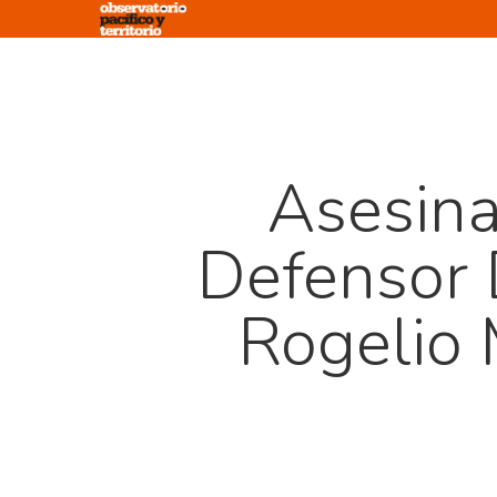
Skip
to
main
content
Asesina
Defensor
Rogelio 