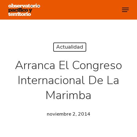
Skip
Menu
to
Close
main
Menu
content
Actualidad
Arranca El Congreso
Internacional De La
Marimba
noviembre 2, 2014