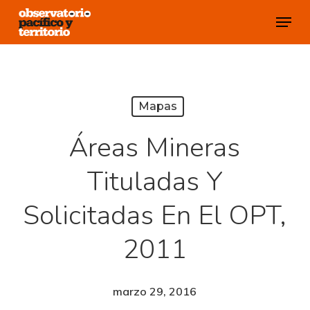
Skip
Menu
to
Close
main
Menu
content
Mapas
Áreas Mineras
Tituladas Y
Solicitadas En El OPT,
2011
marzo 29, 2016