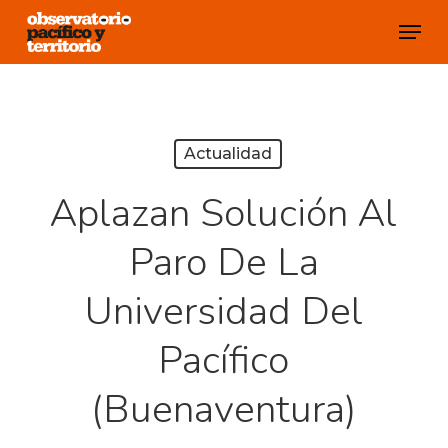
Skip
Menu
to
Close
main
Menu
content
Actualidad
Aplazan Solución Al
Paro De La
Universidad Del
Pacífico
(Buenaventura)