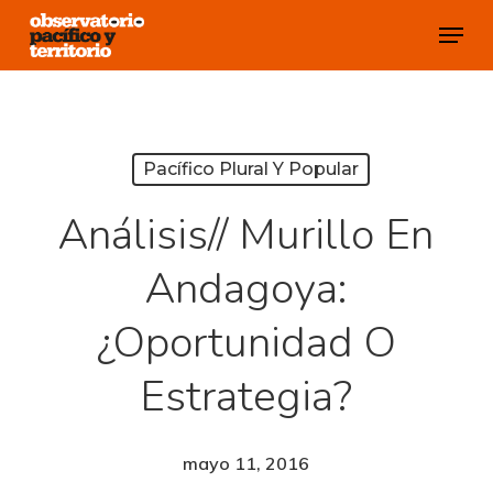
Skip
Menu
to
Close
main
Menu
content
Pacífico Plural Y Popular
Análisis// Murillo En
Andagoya:
¿oportunidad O
Estrategia?
mayo 11, 2016