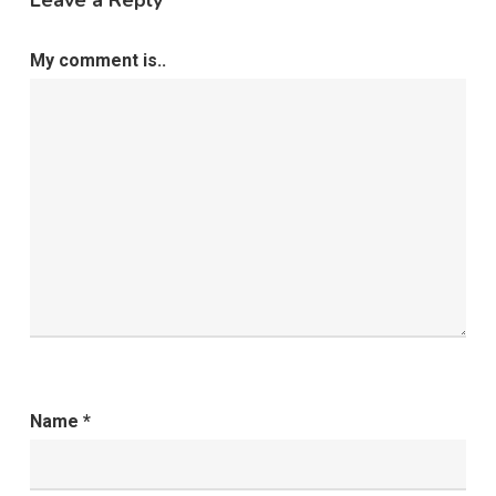
My comment is..
Name
*