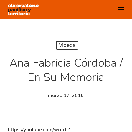
Skip
Menu
to
Close
main
Menu
content
Videos
Ana Fabricia Córdoba /
En Su Memoria
marzo 17, 2016
https://youtube.com/watch?