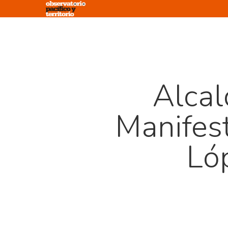
Skip
to
main
content
Alcal
Manifes
Ló