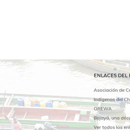
ENLACES DEL 
Asociación de C
Indígenas del Ch
OREWA
Bojayá, una déc
Ver todos los en