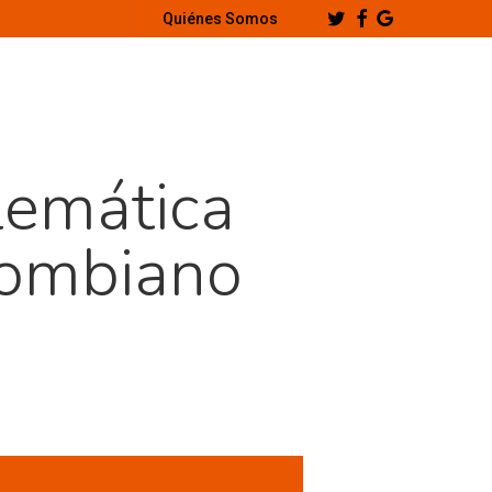
Twitter
Facebook
Google-
Quiénes Somos
Plus
lemática
lombiano