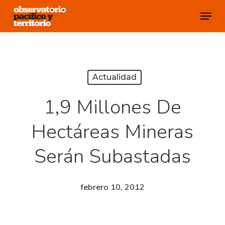
Skip
Menu
to
Close
main
Menu
content
Actualidad
1,9 Millones De
Hectáreas Mineras
Serán Subastadas
febrero 10, 2012