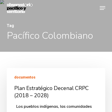
Skip
Menu
to
Close
main
Menu
Tag
content
Pacífico Colombiano
Plan
documentos
Estratégico
Plan Estratégico Decenal CRPC
Decenal
(2018 – 2028)
CRPC
(2018
Los pueblos indígenas, las comunidades
–