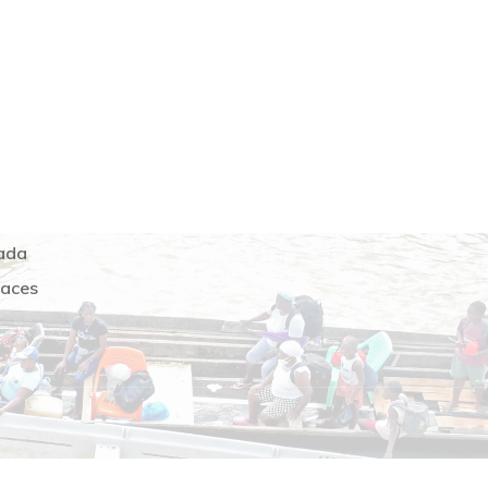
PACÍFICO
CONTACTO
abildos
Teléfono:
+57 2 553 1255
ocó -
Email:
info@pacificoombia.org
ada
laces