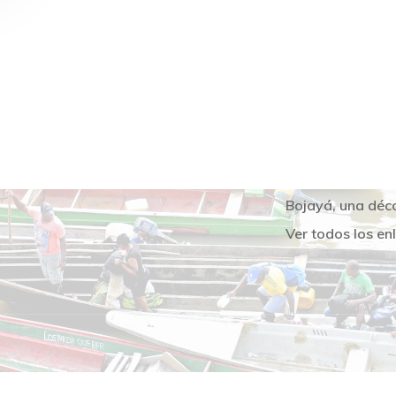
ENLACES DEL 
Asociación de C
Indígenas del Ch
OREWA
Bojayá, una déc
Ver todos los en