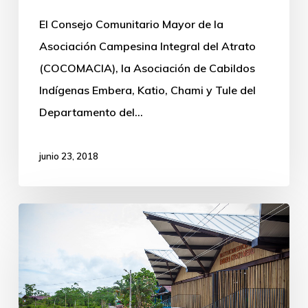
a
El Consejo Comunitario Mayor de la
comunidades
Asociación Campesina Integral del Atrato
afro
(COCOMACIA), la Asociación de Cabildos
e
Indígenas Embera, Katio, Chami y Tule del
indígenas
Departamento del…
en
la
junio 23, 2018
región
del
Docentes
Medio
de
Atrato
Vigía
del
Fuerte