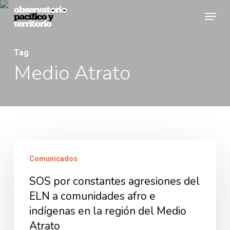
Skip
Menu
to
Close
main
Menu
Tag
content
Medio Atrato
SOS
Comunicados
por
SOS por constantes agresiones del
constantes
ELN a comunidades afro e
agresiones
indígenas en la región del Medio
del
Atrato
ELN