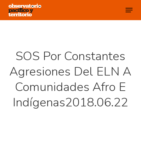
Skip
Menu
to
Close
main
Menu
content
SOS Por Constantes
Agresiones Del ELN A
Comunidades Afro E
Indígenas2018.06.22