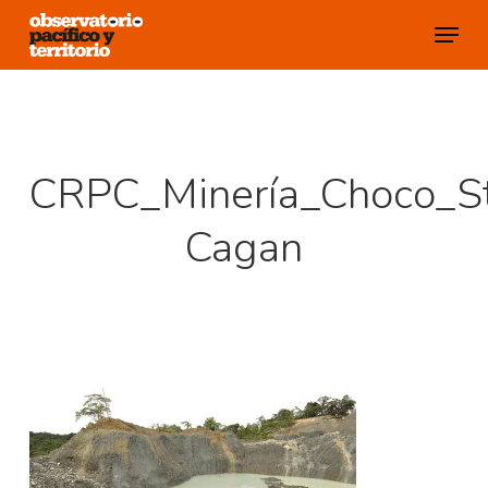
Skip
Menu
to
Close
main
Menu
content
CRPC_Minería_Choco_S
Cagan