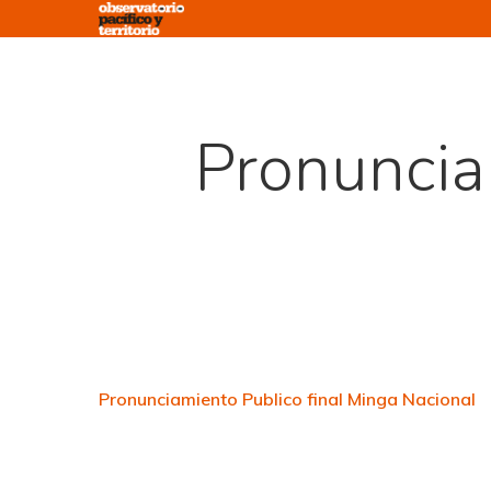
Skip
to
main
content
Pronuncia
Pronunciamiento Publico final Minga Nacional