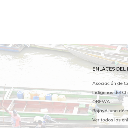
ENLACES DEL 
Asociación de C
Indígenas del Ch
OREWA
Bojayá, una déc
Ver todos los en