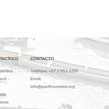
PACÍFICO
CONTACTO
abildos
Teléfono:
+57 2 553 1255
ocó -
Email:
info@pacificoombia.org
ada
laces