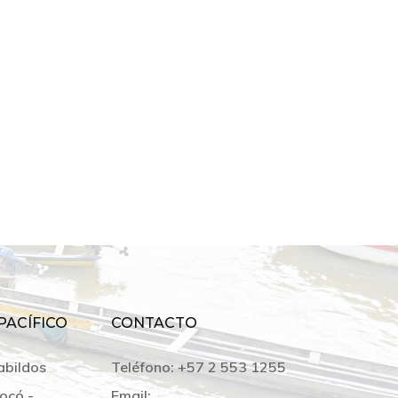
PACÍFICO
CONTACTO
abildos
Teléfono:
+57 2 553 1255
ocó -
Email: