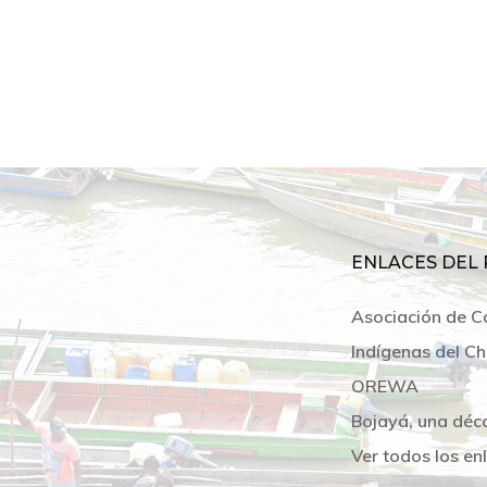
ENLACES DEL 
Asociación de C
Indígenas del Ch
OREWA
Bojayá, una déc
Ver todos los en