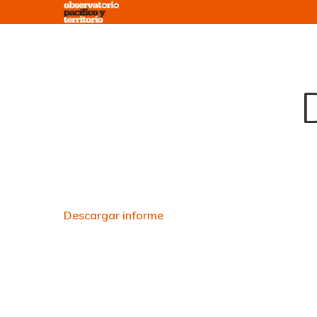
Skip
to
main
content
Descargar informe