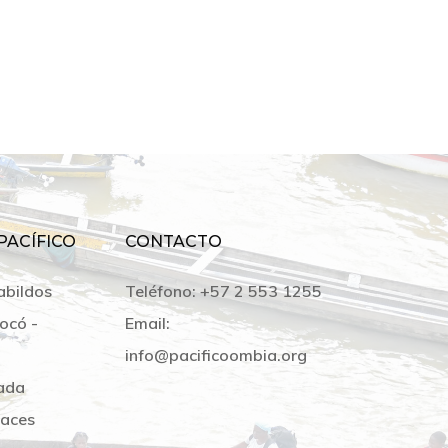
PACÍFICO
CONTACTO
abildos
Teléfono:
+57 2 553 1255
ocó -
Email:
info@pacificoombia.org
ada
laces