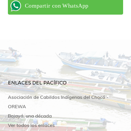
Compartir con WhatsApp
ENLACES DEL PACÍFICO
Asociación de Cabildos Indígenas del Chocó -
OREWA
Bojayá, una década
Ver todos los enlaces