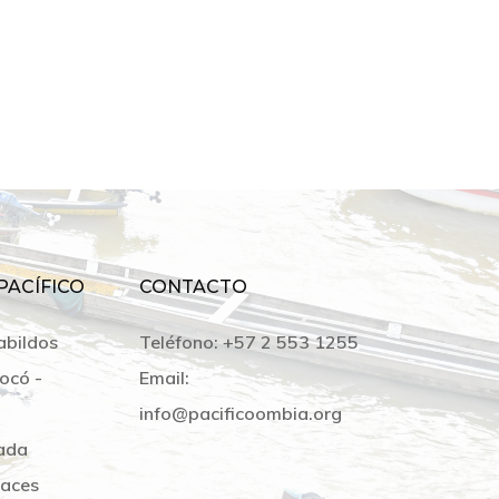
PACÍFICO
CONTACTO
abildos
Teléfono:
+57 2 553 1255
ocó -
Email:
info@pacificoombia.org
ada
laces