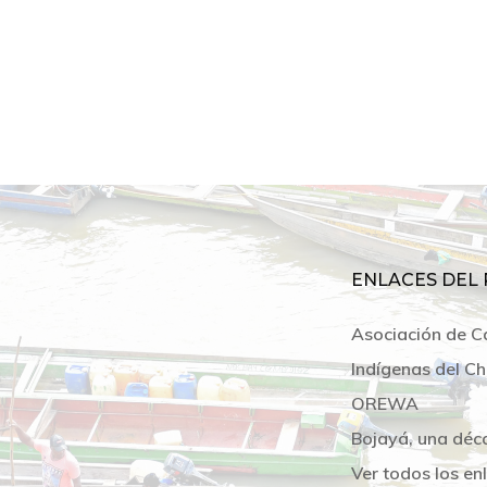
ENLACES DEL 
Asociación de C
Indígenas del Ch
OREWA
Bojayá, una déc
Ver todos los en