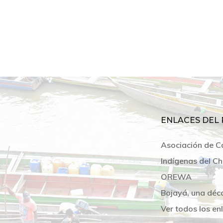
ENLACES DEL 
Asociación de C
Indígenas del Ch
OREWA
Bojayá, una déc
Ver todos los en