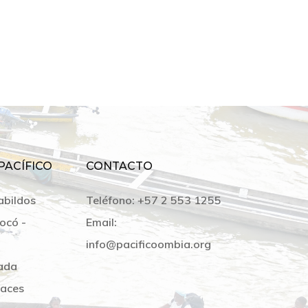
PACÍFICO
CONTACTO
abildos
Teléfono:
+57 2 553 1255
ocó -
Email:
info@pacificoombia.org
ada
laces