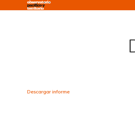
Skip
to
main
content
Descargar informe