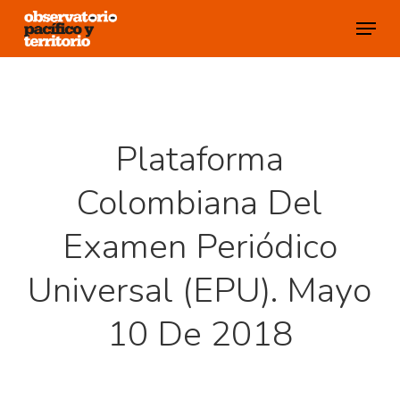
Skip
Menu
to
Close
main
Menu
content
Plataforma
Colombiana Del
Examen Periódico
Universal (EPU). Mayo
10 De 2018