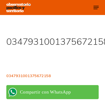
Skip
Menu
to
Close
main
Menu
content
034793100137567215
0347931001375672158
Compartir con WhatsApp