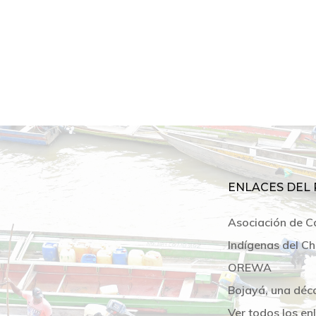
ENLACES DEL 
Asociación de C
Indígenas del Ch
OREWA
Bojayá, una déc
Ver todos los en