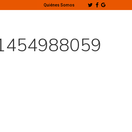
Twitter
Facebook
Google-
Quiénes Somos
Plus
1454988059