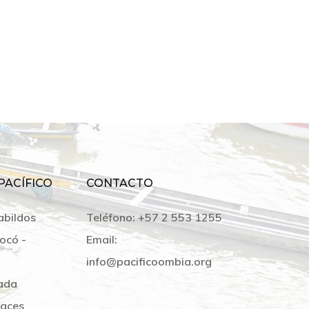
PACÍFICO
CONTACTO
abildos
Teléfono:
+57 2 553 1255
ocó -
Email:
info@pacificoombia.org
ada
laces